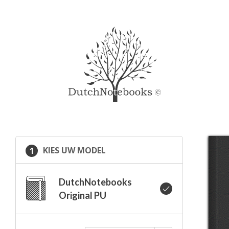
KIES UW MODEL
1
DutchNotebooks
Original PU