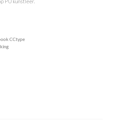
op PU kunstleer.
book CCtype
kking