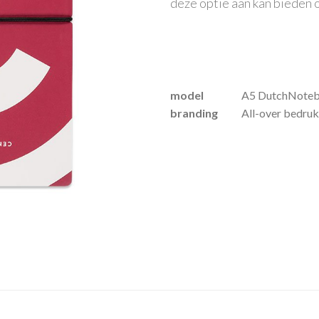
deze optie aan kan bieden 
model
A5 DutchNote
branding
All-over bedru