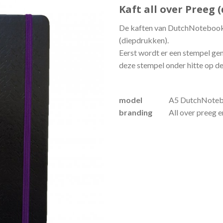
Kaft all over Preeg 
De kaften van DutchNotebook
(diepdrukken).
Eerst wordt er een stempel ge
deze stempel onder hitte op de
model
A5 DutchNotebo
branding
All over preeg 