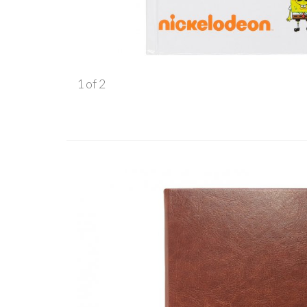
1
of
2