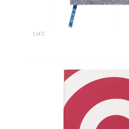
1
of
2