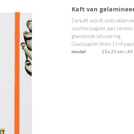
Kaft van gelaminee
De kaft wordt omtrokken m
soorten papier aan, tevens 
glanzende uitvoering.
Glad papier (foto 1 ) of papi
model
13 x 21 cm / A